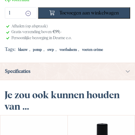
Toevoegen aan winkelwagen
Afhalen (op afspraak)
Gratis verzending boven
€99,-
Persoonlijke bezorging in Deurne e.o.
Tags:
,
,
,
,
blauw
pomp
swp
voetbalsem
voeten crème
Specificaties
Je zou ook kunnen houden
van …