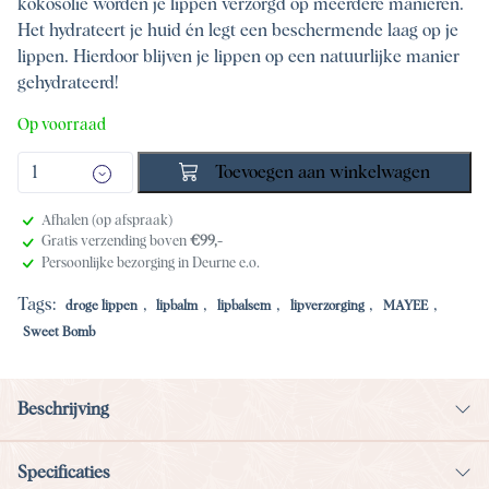
kokosolie worden je lippen verzorgd op meerdere manieren.
Het hydrateert je huid én legt een beschermende laag op je
lippen. Hierdoor blijven je lippen op een natuurlijke manier
gehydrateerd!
Op voorraad
Toevoegen aan winkelwagen
Afhalen (op afspraak)
Gratis verzending boven
€99,-
Persoonlijke bezorging in Deurne e.o.
Tags:
,
,
,
,
,
droge lippen
lipbalm
lipbalsem
lipverzorging
MAYEE
Sweet Bomb
Beschrijving
Specificaties