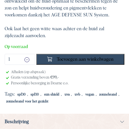
ontwikkeld om de huid optimaal te beschermen tegen de
zon en helpt huidveroudering en pigmentvlekken te
voorkomen dankzij het AGE DEFENSE SUN System.
Ook laat het geen witte waas achter en de huid zal
zijdezacht aanvoelen.
Op voorraad
Toevoegen aan winkelwagen
Afhalen (op afspraak)
Gratis verzending boven
€99,-
Persoonlijke bezorging in Deurne e.o.
Tags:
,
,
,
,
,
,
,
spf30
spf50
sun shield
uva
uvb
vegan
zonnebrand
zonnebrand voor het gezicht
Beschrijving