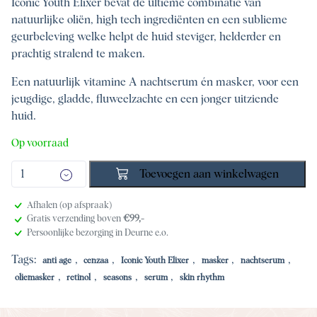
Iconic Youth Elixer bevat de ultieme combinatie van
natuurlijke oliën, high tech ingrediënten en een sublieme
geurbeleving welke helpt de huid steviger, helderder en
prachtig stralend te maken.
Een natuurlijk vitamine A nachtserum én masker, voor een
jeugdige, gladde, fluweelzachte en een jonger uitziende
huid.
Op voorraad
Toevoegen aan winkelwagen
Afhalen (op afspraak)
Gratis verzending boven
€99,-
Persoonlijke bezorging in Deurne e.o.
Tags:
,
,
,
,
,
anti age
cenzaa
Iconic Youth Elixer
masker
nachtserum
,
,
,
,
oliemasker
retinol
seasons
serum
skin rhythm