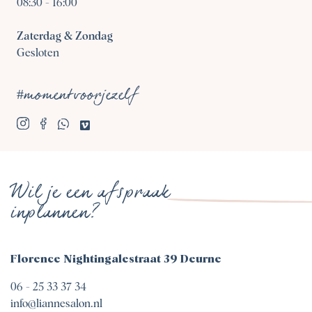
08:30
-
16:00
Zaterdag & Zondag
Gesloten
#momentvoorjezelf
Wil je een afspraak
inplannen?
Florence Nightingalestraat 39 Deurne
06 - 25 33 37 34
info@liannesalon.nl