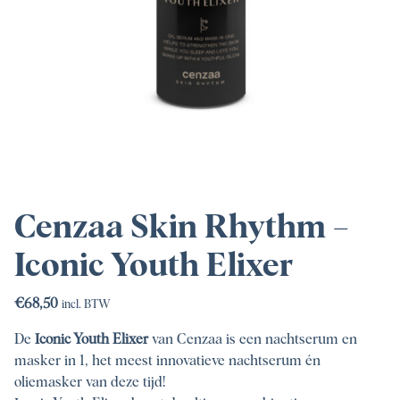
Cenzaa Skin Rhythm –
Iconic Youth Elixer
€
68,50
incl. BTW
De
Iconic Youth Elixer
van Cenzaa is een nachtserum en
masker in 1, het meest innovatieve nachtserum én
oliemasker van deze tijd!