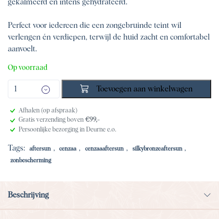
gekalmeerd en intens gehydrateerd.
Perfect voor iedereen die een zongebruinde teint wil
verlengen én verdiepen, terwijl de huid zacht en comfortabel
aanvoelt.
Op voorraad
Toevoegen aan winkelwagen
Afhalen (op afspraak)
Gratis verzending boven
€99,-
Persoonlijke bezorging in Deurne e.o.
Tags:
,
,
,
,
aftersun
cenzaa
cenzaaaftersun
silkybronzeaftersun
zonbescherming
Beschrijving