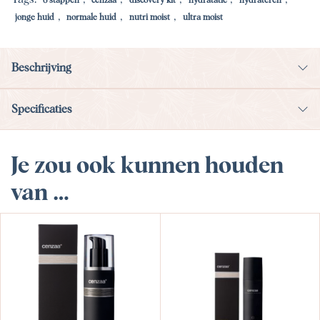
6 stappen
cenzaa
discovery kit
hydratatie
hydrateren
,
,
,
jonge huid
normale huid
nutri moist
ultra moist
Beschrijving
Specificaties
Je zou ook kunnen houden
van …